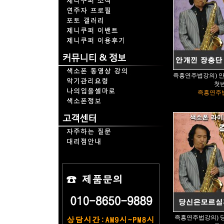
즉흥연주법강의) 안
첫
즉흥연주
즉흥연주법강의) 