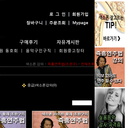
색소폰 강의
>
즉흥연주법(조완구)
>
전체조회
중급)색소폰강의(0)