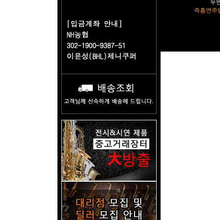
두
즉흥연주