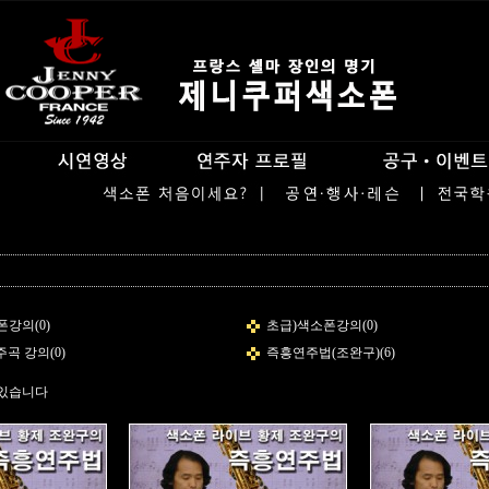
강의(0)
초급)색소폰강의(0)
곡 강의(0)
즉흥연주법(조완구)(6)
 있습니다