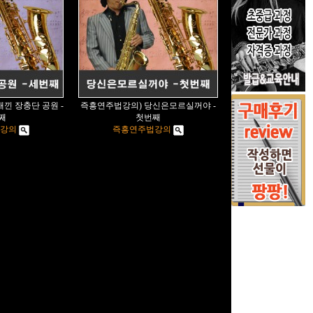
낀 장충단 공원 -
즉흥연주법강의) 당신은모르실꺼야 -
째
첫번째
강의
즉흥연주법강의