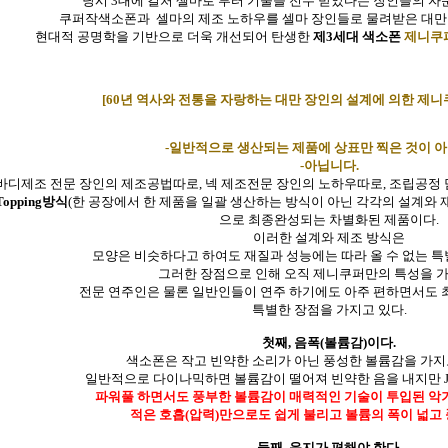
당시 3대에 걸처 셀마로 부터 기술을 전수 받았다는 장인들의 
쿠퍼작색소폰과
셀마의 제조 노하우를 셀마 장인들로 물려받은 대만
현대적 공명학을 기반으로
더욱 개선되어
탄생한
제3세대 색소폰
제니쿠퍼(
[60년 역사와 전통을 자랑하는 대만 장인의 설계에 의한
제니
-일반적으로 생산되는 제품에 상표만 찍은 것이 
-아닙니다.
바디제조 전문 장인의 제조공법따로, 넥 제조전문 장인의 노하우따로, 조립공정
Topping방식
(한 공장에서 한 제품을 일괄 생산하는 방식이 아닌 각각의 설계와 
으로 최종완성되는 차별화된 제품이다.
이러한 설계와 제조 방식은
모양은 비슷하다고 하여도 재질과 성능에는 따라 올 수 없는 
그러한 장점으로 인해 오직 제니쿠퍼만의 특성을 
전문 연주인은 물론 일반인들이 연주 하기에도 아주 편하면서도 
특별한 장점을 가지고 있다.
첫째, 음폭(볼륨감)이다.
색소폰은 작고 빈약한 소리가 아닌 풍성한 볼륨감을 가지
일반적으로 다이나믹하면 볼륨감이 떨어져 빈약한 음을 내지만 Jenn
파워풀 하면서도 풍부한 볼륨감이 매력적인 기술이 투입된 악
적은 호흡(압력)만으로도 쉽게 불리고 볼륨의 폭이 넓고
둘째, 운지가 편해야 한다.