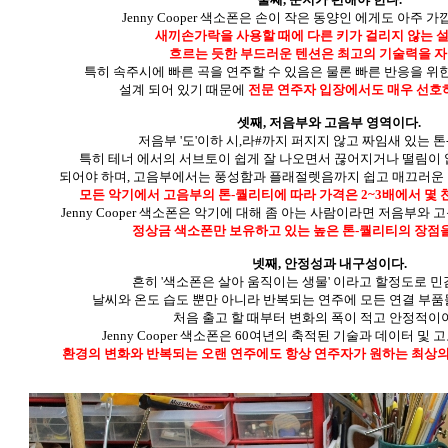
Jenny Cooper 색소폰은 손이 작은 동양인 에게도 아주 
새끼손가락을 사용할 때에 다른 키가 걸리지 않는 
흐르는 듯한 부드러운 텐션은 최고의 기술력을 
특히 속주시에 빠른 곡을 연주할 수 있음은 물론 빠른 반응을 
설계 되어 있기 때문에
전문 연주자 입장에서도 매우 선호
셋째, 저음부와 고음부 영역이다.
저음부 '도'이하 시,라#까지 퍼지지 않고 짜임새 있는 톤
특히 테너 에서의 서브토이 쉽게 잘 나오면서 끊어지거나 떨림이
되어야 하며, 고음부에서는 풍성함과 플래절렛음까지 쉽고 매끄러운 
모든 악기에서 고음부의 톤-퀄리티에 따라 가격은 2~3배에서 몇 
Jenny Cooper 색소폰은 악기에 대해 좀 아는 사람이라면 저음부와
정상금 색소폰만 보유하고 있는 높은 톤-퀄리티의 장점을
넷째, 안정성과 내구성이다.
흔히 '색소폰은 살아 움직이는 생물' 이라고 할정도로 민
날씨와 온도 습도 뿐만 아니라 반복되는 연주에 모든 연결 부
처음 출고 할 때부터 변화의 폭이 적고 안정적이야
Jenny Cooper 색소폰은 60여년의 축적된 기술과 데이터 및
환경의 변화와 반복되는 오랜 연주에도 항상 연주자가 원하는 최상의