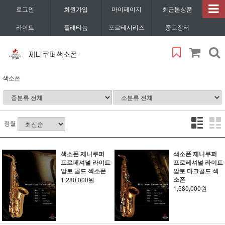
로그인
회원가입
마이페이지
최근본상품
라이트
플래티늄
포르테시리즈
중고장터
색소폰
정렬
색소폰 제니쿠퍼
색소폰 제니쿠퍼
프로페셔널 라이트
프로페셔널 라이트
알토 골드 섹소폰
알토 다크골드 섹
소폰
1,280,000원
1,580,000원