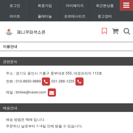
로그인
회원가입
마이페이지
최근본상품
라이트
플래티늄
포르테시리즈
중고장터
이용안내
관련문의
주소 : 경기도 용인시 기흥구 중부대로 555, 대경프라자 113호
전화 :
010-8650-9889
031-286-1235
메일 :
bhllee@naver.com
배송안내
배송 방법은 택배 입니다.
주문하신 날로부터 1~4일 안에 받을 수 있습니다.