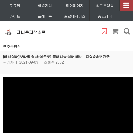
로그인
회원가입
마이페이지
최근본상품
라이트
플래티늄
포르테시리즈
중고장터
연주동영상
[테너실버]보라빛 엽서(설운도) 플래티늄 실버 테너 - 김형순&조완구
관리자
|
2021-09-09
|
조회수 2062