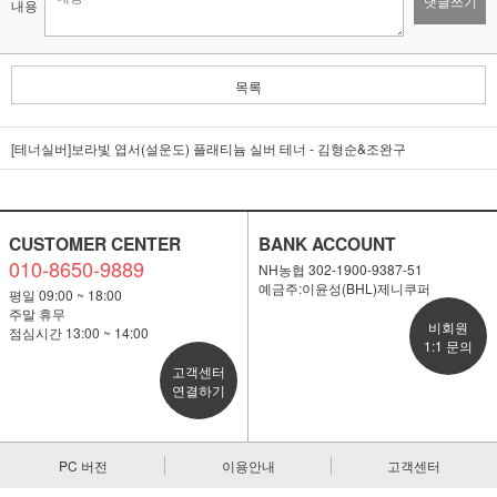
댓글쓰기
내용
목록
[테너실버]보라빛 엽서(설운도) 플래티늄 실버 테너 - 김형순&조완구
CUSTOMER CENTER
BANK ACCOUNT
010-8650-9889
NH농협 302-1900-9387-51
예금주:이윤성(BHL)제니쿠퍼
평일 09:00 ~ 18:00
주말 휴무
비회원
점심시간 13:00 ~ 14:00
1:1 문의
고객센터
연결하기
PC 버전
이용안내
고객센터